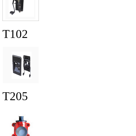
T102
T205