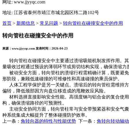
网址: www.jjyyqc.com
地址: 江苏省泰州市靖江市城北园区纬二路102号
首页
>
新闻信息
>
常见问题
>
转向管柱在碰撞安全中的作用
转向管柱在碰撞安全中的作用
来源：www.jjyyqc.com 发表时间：2026-04-23
转向管柱在碰撞安全中主要通过溃缩吸能机制发挥作用。其核
量吸收过程通过预设的薄弱环节或剪切结构实现，确保溃缩力
被动安全方面，转向管柱的溃缩行程需精确计算，既要避免过
形阶段，兼顾低速碰撞的可维修性和高速碰撞的乘员保护。
人体工程学保护是另一关键点。溃缩后的转向管柱需维持方向
偏转，降低颈部因方向盘位移造成的甩鞭效应风险。
材料选择直接影响安全性能。高强度钢与铝合金的复合使用
构，确保溃缩路径的可预测性。
主动安全协同方面，转向管柱常与安全带预紧器和安全气囊模
种系统集成大幅提升了整体碰撞防护效率。
上一条：
角转向器的特性与性能优势
下一条：
‌角转向转动轴